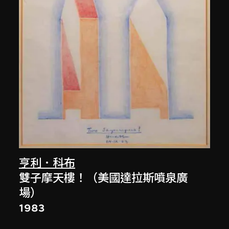
亨利．科布
雙子摩天樓！（美國達拉斯噴泉廣
場）
1983