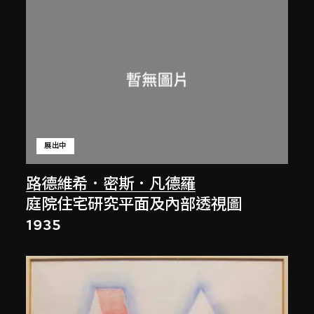
展出中
路德維希．密斯．凡德羅
庭院住宅研究平面及內部透視圖
1935