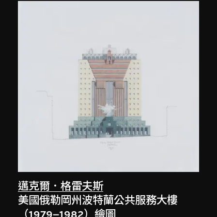
邁克爾．格雷夫斯
美國俄勒岡州波特蘭公共服務大樓
（1979–1982）繪圖