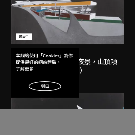
展出中
扎哈．哈迪德
本網站使用「Cookies」為你
斜坡入口／坡度入口，夜景，山頂項
提供最好的網站體驗。
了解更多
目，香港（1983年競賽）
1983/2012
明白