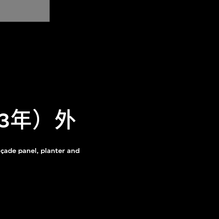
93年）外
açade panel, planter and