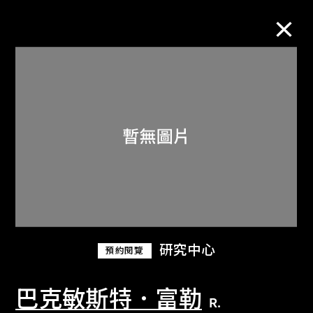
M+藏品
進一步篩選
搜索
關於M+藏品
研究中心
預約閱覽
探索世界頂級的二十及二十一世紀視覺
文化藏品。
巴克敏斯特．富勒
R.