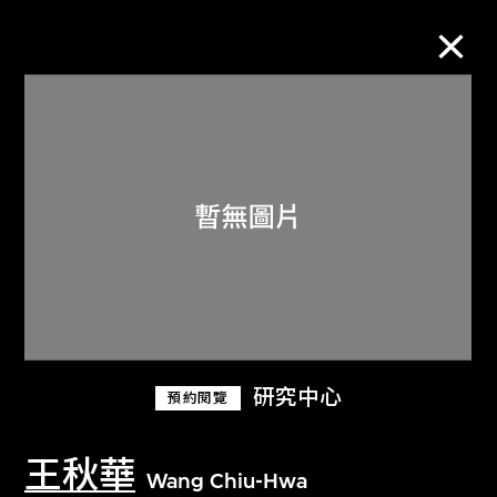
M+藏品
進一步篩選
搜索
關於M+藏品
研究中心
預約閱覽
探索世界頂級的二十及二十一世紀視覺
文化藏品。
王秋華
Wang Chiu-Hwa