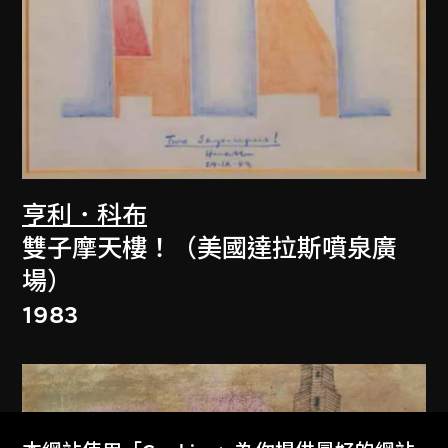
亨利．科布
雙子摩天樓！（美國達拉斯噴泉廣
場）
1983