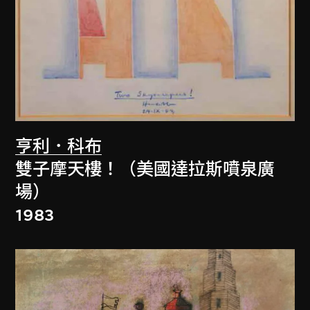
亨利．科布
雙子摩天樓！（美國達拉斯噴泉廣
場）
1983