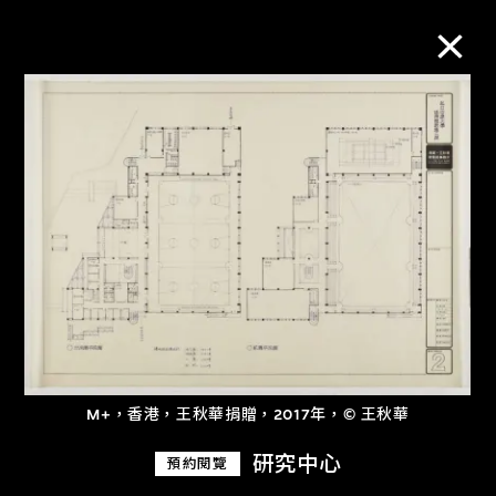
M+藏品
進一步篩選
搜索
關於M+藏品
探索世界頂級的二十及二十一世紀視覺
M+，香港，王秋華捐贈，2017年，© 王秋華
文化藏品。
研究中心
預約閱覽