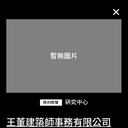
M+藏品
進一步篩選
搜索
關於M+藏品
研究中心
預約閱覽
探索世界頂級的二十及二十一世紀視覺
文化藏品。
王董建築師事務有限公司