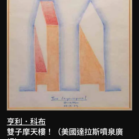
亨利．科布
雙子摩天樓！（美國達拉斯噴泉廣