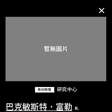
M+藏品
進一步篩選
搜索
關於M+藏品
研究中心
預約閱覽
探索世界頂級的二十及二十一世紀視覺
文化藏品。
巴克敏斯特．富勒
R.