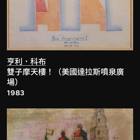
亨利．科布
雙子摩天樓！（美國達拉斯噴泉廣
場）
1983