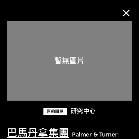
M+藏品
進一步篩選
搜索
關於M+藏品
研究中心
預約閱覽
探索世界頂級的二十及二十一世紀視覺
文化藏品。
巴馬丹拿集團
Palmer & Turner