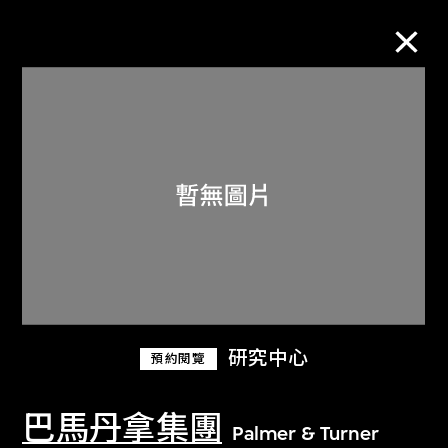
M+藏品
進一步篩選
搜索
關於M+藏品
研究中心
預約閱覽
探索世界頂級的二十及二十一世紀視覺
文化藏品。
巴馬丹拿集團
Palmer & Turner