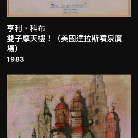
亨利．科布
雙子摩天樓！（美國達拉斯噴泉廣
場）
1983