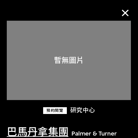
M+藏品
進一步篩選
搜索
關於M+藏品
研究中心
預約閱覽
探索世界頂級的二十及二十一世紀視覺
文化藏品。
巴馬丹拿集團
Palmer & Turner