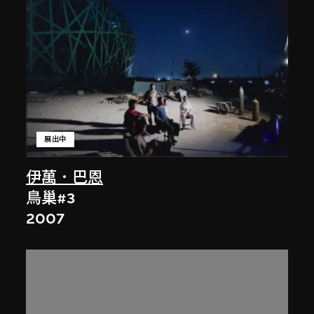
展出中
伊萬．巴恩
鳥巢#3
2007