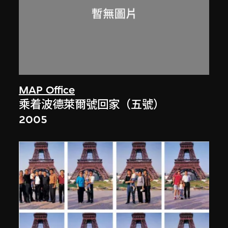
MAP Office
乘着波德萊爾號回家（五號）
2005