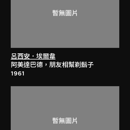
呂西安．埃爾韋
阿美達巴德，朋友相幫剃鬍子
1961