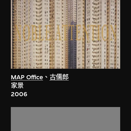
MAP Office
、
古儒郎
家景
2006