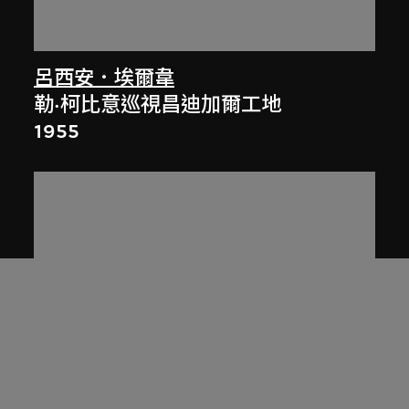
呂西安．埃爾韋
勒·柯比意巡視昌迪加爾工地
1955