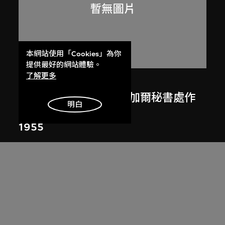
本網站使用「Cookies」為你
提供最好的網站體驗。
了解更多
呂西安．埃爾韋
勒．柯比意於印度昌迪加爾秘書處作
明白
畫
1955