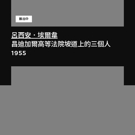
展出中
呂西安．埃爾韋
昌迪加爾高等法院坡道上的三個人
1955
展出中