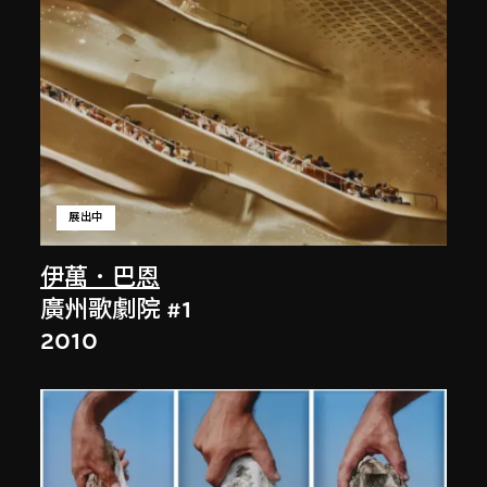
展出中
伊萬．巴恩
廣州歌劇院 #1
2010