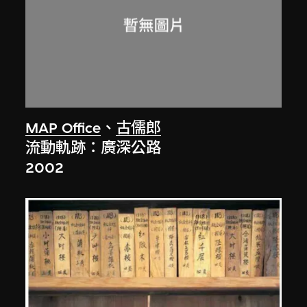
MAP Office
、
古儒郎
流動軌跡：廣深公路
2002