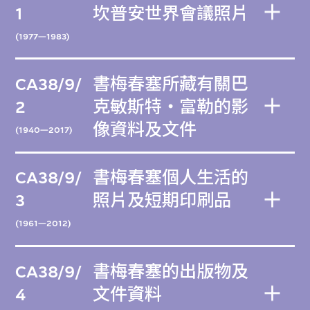
1
坎普安世界會議照片
(1977—1983)
CA38/9/
書梅春塞所藏有關巴
2
克敏斯特・富勒的影
像資料及文件
(1940—2017)
CA38/9/
書梅春塞個人生活的
3
照片及短期印刷品
(1961—2012)
CA38/9/
書梅春塞的出版物及
4
文件資料