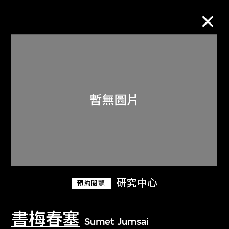
M+藏品
進一步篩選
搜索
關於M+藏品
研究中心
預約閱覽
探索世界頂級的二十及二十一世紀視覺
文化藏品。
書梅春塞
Sumet Jumsai