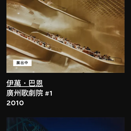
展出中
伊萬．巴恩
廣州歌劇院 #1
2010