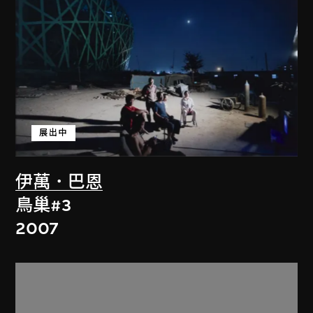
展出中
伊萬．巴恩
鳥巢#3
2007