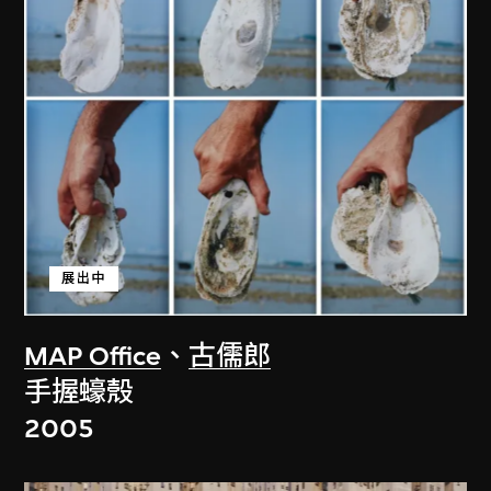
展出中
MAP Office
、
古儒郎
手握蠔殼
2005