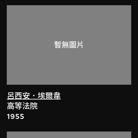
呂西安．埃爾韋
高等法院
1955