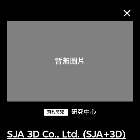
M+藏品
進一步篩選
搜索
關於M+藏品
研究中心
預約閱覽
探索世界頂級的二十及二十一世紀視覺
文化藏品。
SJA 3D Co., Ltd. (SJA+3D)