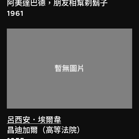
阿美達巴德，朋友相幫剃鬍子
1961
呂西安．埃爾韋
昌迪加爾（高等法院）