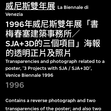
威尼斯雙年展
La Biennale di
Venezia
1996年威尼斯雙年展「書
梅春塞建築事務所／
SJA+3D的三個項目」海報
的透明正片及照片
Transparencies and photograph related to a
poster, '3 Projects with SJA / SJA+3D',
Venice Biennale 1996
1996
Contains a reverse photograph and two
transparencies of the poster; and also two