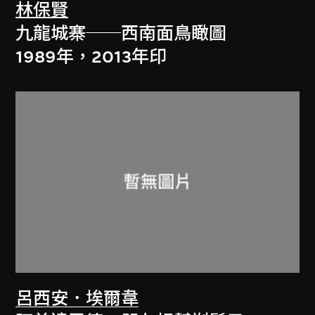
林保賢
九龍城寨──西南面鳥瞰圖
1989年，2013年印
呂西安．埃爾韋