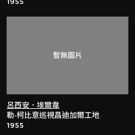
1955
呂西安．埃爾韋
勒·柯比意巡視昌迪加爾工地
1955