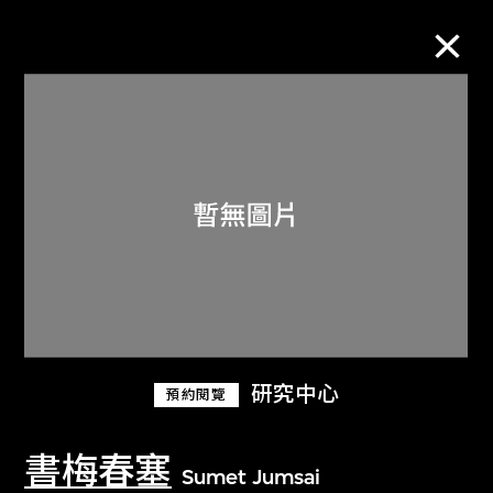
M+藏品
進一步篩選
搜索
關於M+藏品
研究中心
預約閱覽
探索世界頂級的二十及二十一世紀視覺
文化藏品。
書梅春塞
Sumet Jumsai