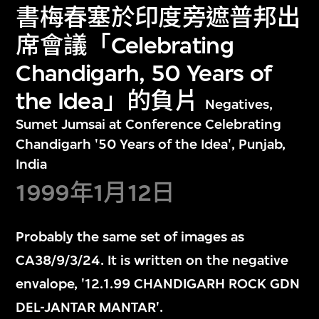
書梅春塞於印度旁遮普邦出
席會議「Celebrating
Chandigarh, 50 Years of
the Idea」的負片
Negatives,
Sumet Jumsai at Conference Celebrating
Chandigarh '50 Years of the Idea', Punjab,
India
1999年1月12日
Probably the same set of images as
CA38/9/3/24. It is written on the negative
envalope, '12.1.99 CHANDIGARH ROCK GDN
DEL-JANTAR MANTAR'.