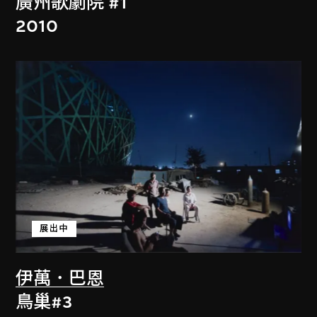
廣州歌劇院 #1
2010
展出中
伊萬．巴恩
鳥巢#3