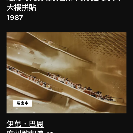
大樓拼貼
1987
展出中
伊萬．巴恩