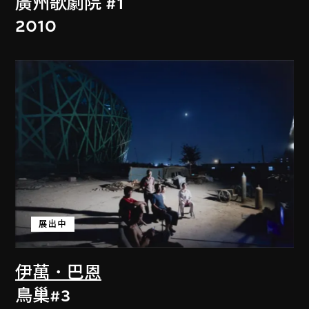
廣州歌劇院 #1
2010
展出中
伊萬．巴恩
鳥巢#3