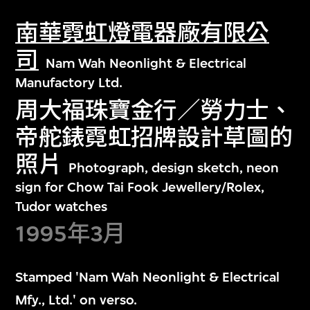
南華霓虹燈電器廠有限公
司
Nam Wah Neonlight & Electrical
Manufactory Ltd.
周大福珠寶金行／勞力士、
帝舵錶霓虹招牌設計草圖的
照片
Photograph, design sketch, neon
sign for Chow Tai Fook Jewellery/Rolex,
Tudor watches
1995年3月
Stamped 'Nam Wah Neonlight & Electrical
Mfy., Ltd.' on verso.