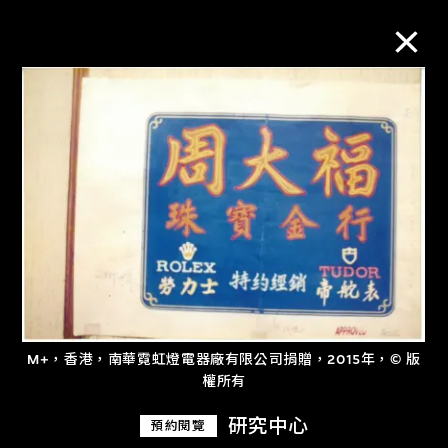
M+藏品
進一步篩選
搜索
關於M+藏品
M+，香港，南華霓虹燈電器廠有限公司捐贈，2015年，© 版
探索世界頂級的二十及二十一世紀視覺
權所有
文化藏品。
研究中心
預約閱覽