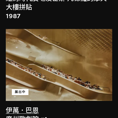
大樓拼貼
1987
展出中
伊萬．巴恩