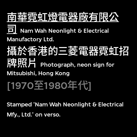
南華霓虹燈電器廠有限公
司
Nam Wah Neonlight & Electrical
Manufactory Ltd.
攝於香港的三菱電器霓虹招
牌照片
Photograph, neon sign for
Mitsubishi, Hong Kong
[1970至1980年代]
Stamped 'Nam Wah Neonlight & Electrical
Mfy., Ltd.' on verso.