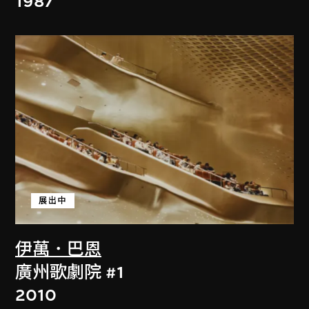
1987
展出中
伊萬．巴恩
廣州歌劇院 #1
2010