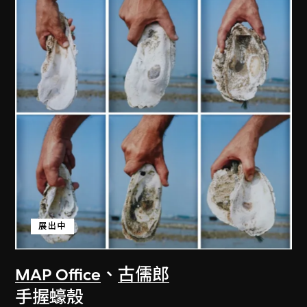
展出中
MAP Office
、
古儒郎
手握蠔殼