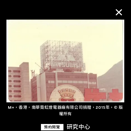
M+藏品
進一步篩選
搜索
關於M+藏品
M+，香港，南華霓虹燈電器廠有限公司捐贈，2015年，© 版
探索世界頂級的二十及二十一世紀視覺
權所有
文化藏品。
研究中心
預約閱覽