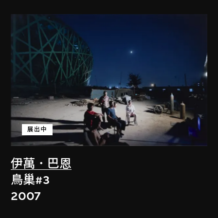
展出中
伊萬．巴恩
鳥巢#3
2007