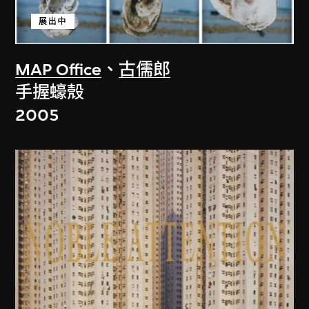
展出中
MAP Office
、
古儒郎
手握蠔殼
2005