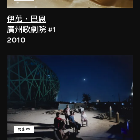
伊萬．巴恩
廣州歌劇院 #1
2010
展出中