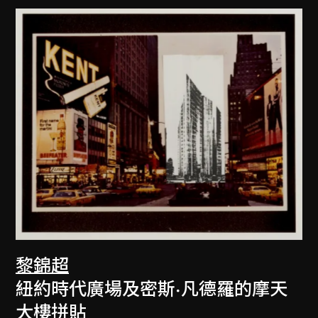
黎錦超
紐約時代廣場及密斯·凡德羅的摩天
大樓拼貼