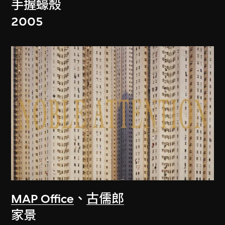
手握蠔殼
2005
MAP Office
、
古儒郎
家景