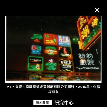
M+藏品
進一步篩選
搜索
關於M+藏品
M+，香港，南華霓虹燈電器廠有限公司捐贈，2015年，© 版
探索世界頂級的二十及二十一世紀視覺
權所有
文化藏品。
研究中心
預約閱覽