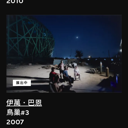
2010
展出中
伊萬．巴恩
鳥巢#3
2007