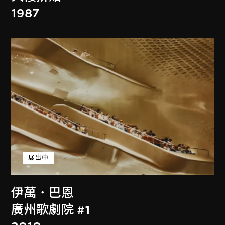
1987
展出中
伊萬．巴恩
廣州歌劇院 #1