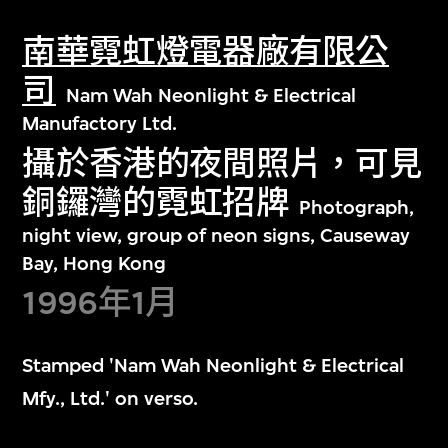
南華霓虹燈電器廠有限公
司
Nam Wah Neonlight & Electrical
Manufactory Ltd.
攝於香港的夜間照片，可見
銅鑼灣的霓虹招牌
Photograph,
night view, group of neon signs, Causeway
Bay, Hong Kong
1996年1月
Stamped 'Nam Wah Neonlight & Electrical
Mfy., Ltd.' on verso.