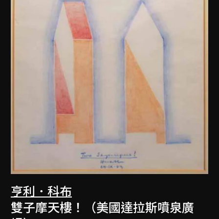
亨利．科布
雙子摩天樓！（美國達拉斯噴泉廣