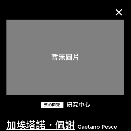
M+藏品
進一步篩選
搜索
關於M+藏品
研究中心
預約閱覽
探索世界頂級的二十及二十一世紀視覺
文化藏品。
加埃塔諾．佩謝
Gaetano Pesce