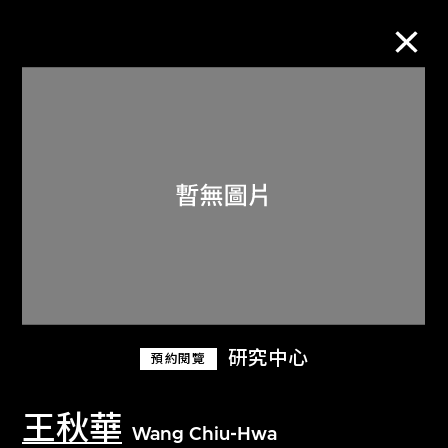
M+藏品
進一步篩選
搜索
關於M+藏品
研究中心
預約閱覽
探索世界頂級的二十及二十一世紀視覺
文化藏品。
王秋華
Wang Chiu-Hwa