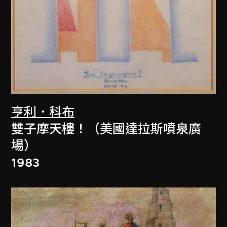
亨利．科布
雙子摩天樓！（美國達拉斯噴泉廣
場）
1983