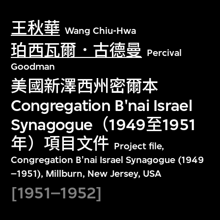
王秋華
Wang Chiu-Hwa
珀西瓦爾．古德曼
Percival
Goodman
美國新澤西州密爾本
Congregation B'nai Israel
Synagogue（1949至1951
年）項目文件
Project file,
Congregation B'nai Israel Synagogue (1949
–1951), Millburn, New Jersey, USA
[1951–1952]