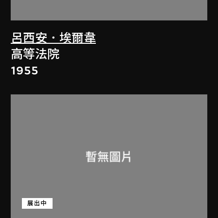
呂西安．埃爾韋
高等法院
1955
展出中