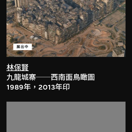
展出中
林保賢
九龍城寨──西南面鳥瞰圖
1989年，2013年印