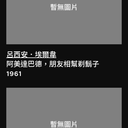
呂西安．埃爾韋
阿美達巴德，朋友相幫剃鬍子
1961