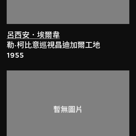
呂西安．埃爾韋
勒·柯比意巡視昌迪加爾工地
1955