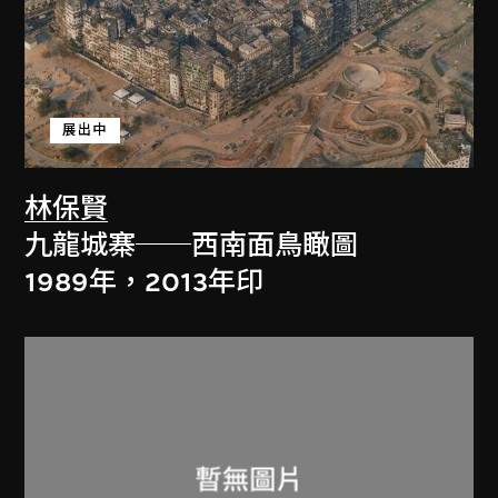
展出中
林保賢
九龍城寨──西南面鳥瞰圖
1989年，2013年印