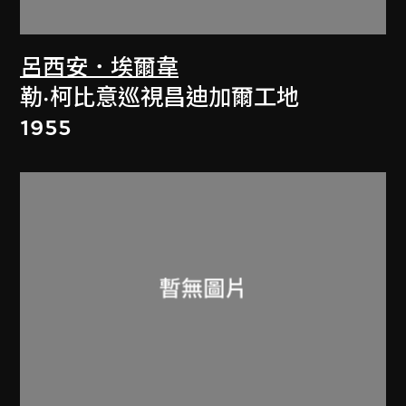
呂西安．埃爾韋
勒·柯比意巡視昌迪加爾工地
1955