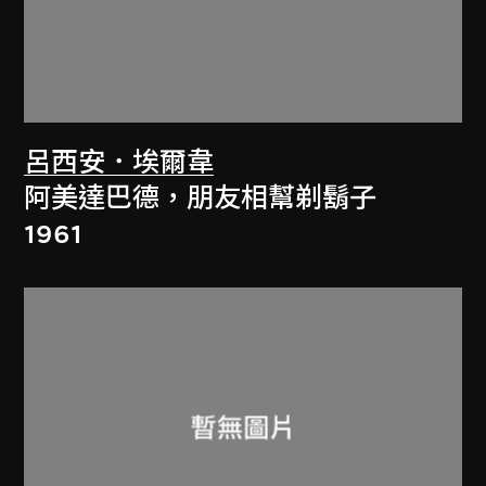
呂西安．埃爾韋
阿美達巴德，朋友相幫剃鬍子
1961