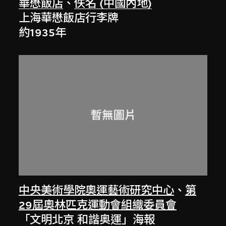
華懋飯店
、
佚名 (中國內地)
上海華懋飯店行李牌
約1935年
中央美術學院奧運藝術研究中心
、
第
29屆奧林匹克運動會組織委員會
「文明北京 和諧奥運」海報