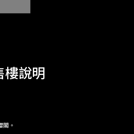
）售樓說明
櫻閣。