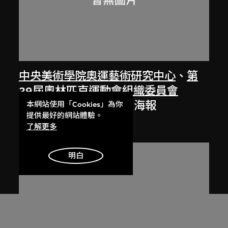
中央美術學院奧運藝術研究中心
、
第
29屆奧林匹克運動會組織委員會
「文明北京 和諧奥運」海報
本網站使用「Cookies」為你
提供最好的網站體驗。
2008
了解更多
明白