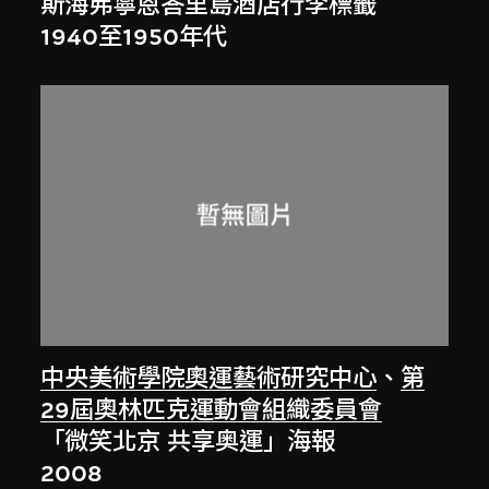
斯海弗寧恩峇里島酒店行李標籤
1940至1950年代
中央美術學院奧運藝術研究中心
、
第
29屆奧林匹克運動會組織委員會
「微笑北京 共享奥運」海報
2008