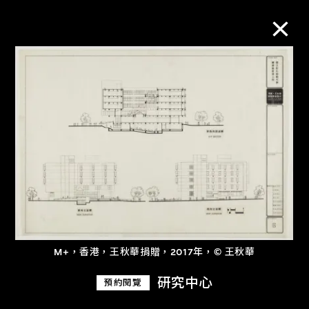
M+藏品
進一步篩選
搜索
關於M+藏品
M+，香港，王秋華捐贈，2017年，© 王秋華
探索世界頂級的二十及二十一世紀視覺
文化藏品。
研究中心
預約閱覽