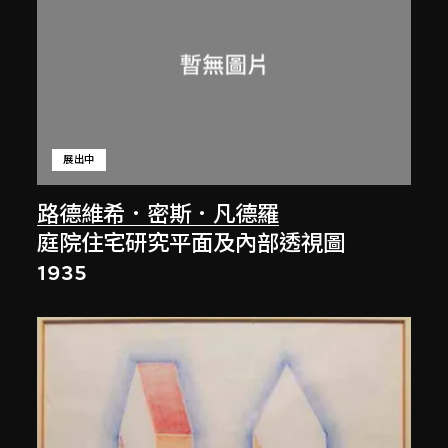
展出中
路德維希．密斯．凡德羅
庭院住宅研究平面及內部透視圖
1935