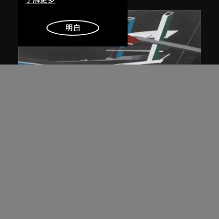
了解更多
明白
展出中
扎哈．哈迪德
大堂設計，山頂項目，香港（1983年
競賽）
1983/2012