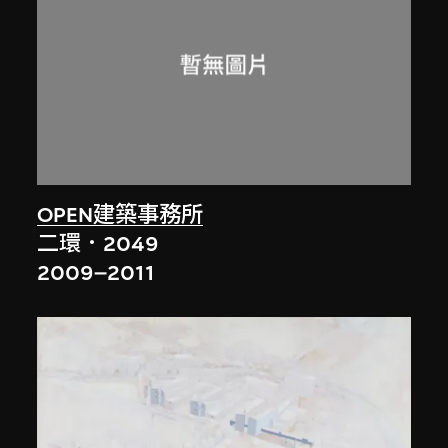
OPEN建築事務所
二環．2049
2009–2011