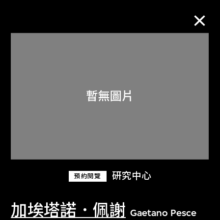
M+藏品
進一步篩選
搜索
關於M+藏品
研究中心
預約閱覽
探索世界頂級的二十及二十一世紀視覺
文化藏品。
加埃塔諾．佩謝
Gaetano Pesce