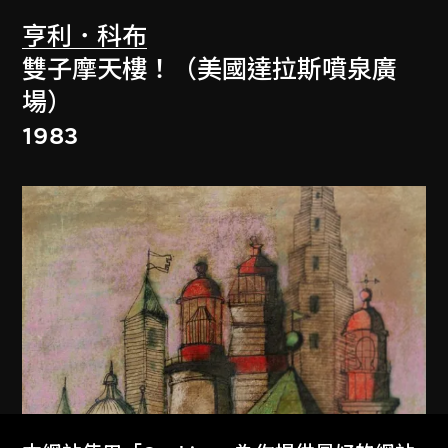
亨利．科布
雙子摩天樓！（美國達拉斯噴泉廣
場）
1983