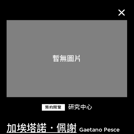
M+藏品
進一步篩選
搜索
關於M+藏品
研究中心
預約閱覽
探索世界頂級的二十及二十一世紀視覺
文化藏品。
加埃塔諾．佩謝
Gaetano Pesce