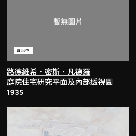
展出中
路德維希．密斯．凡德羅
庭院住宅研究平面及內部透視圖
1935