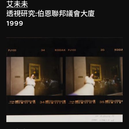
艾未未
透視研究:伯恩聯邦議會大廈
1999