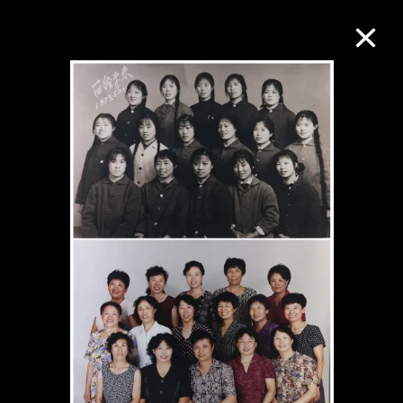
M+藏品
進一步篩選
搜索
關於M+藏品
探索世界頂級的二十及二十一世紀視覺
文化藏品。