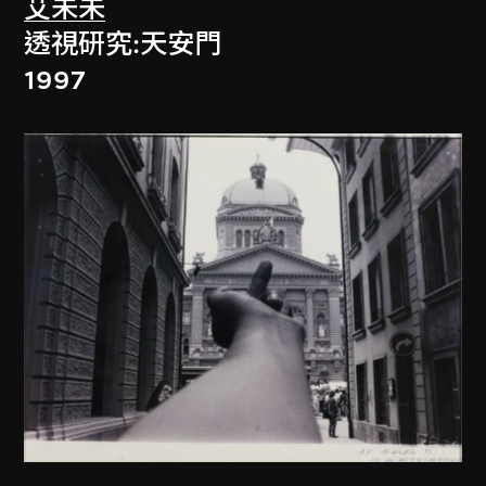
艾未未
透視研究:天安門
1997