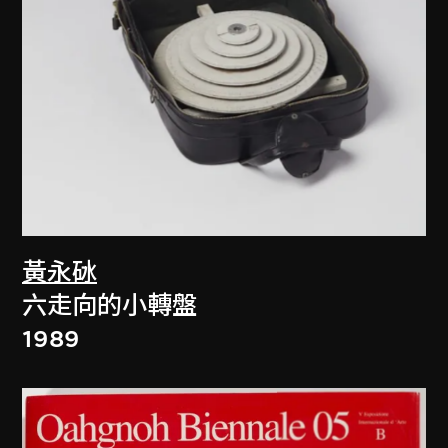
黃永砅
六走向的小轉盤
1989