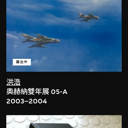
展出中
洪浩
奧赫納雙年展 05-A
2003–2004