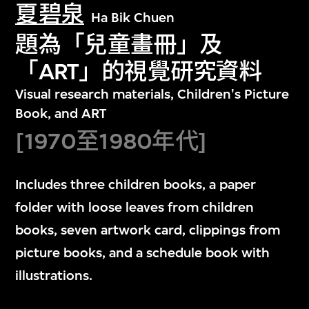
夏碧泉
Ha Bik Chuen
題為「兒童畫冊」及
「ART」的視覺研究資料
Visual research materials, Children's Picture
Book, and ART
[1970至1980年代]
Includes three children books, a paper
folder with loose leaves from children
books, seven artwork card, clippings from
picture books, and a schedule book with
illustrations.