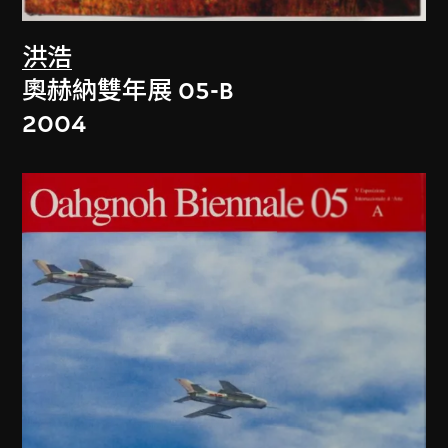
洪浩
奧赫納雙年展 05-B
2004