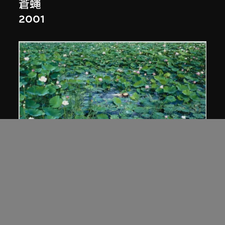
蒼蠅
2001
蒼鑫
《天人合一》荷花系列