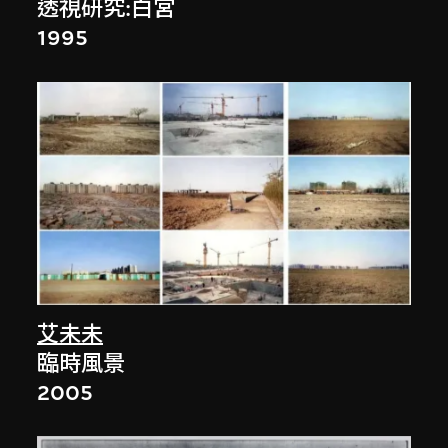
透視研究:白宮
1995
艾未未
臨時風景
2005