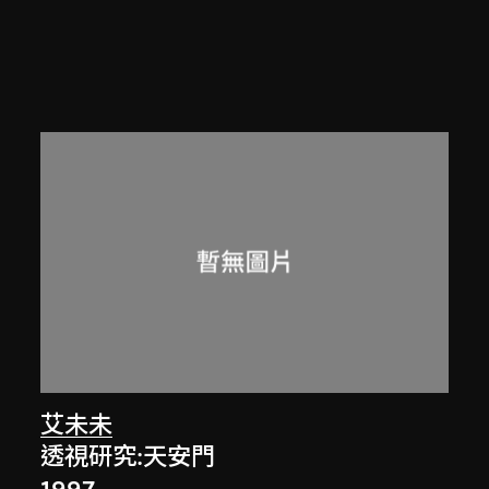
艾未未
透視研究:天安門