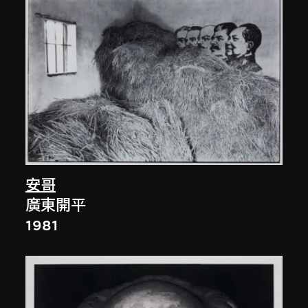
安哥
廣東開平
1981