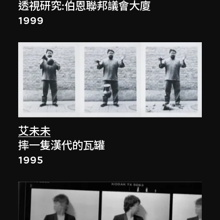
透視研究:伯恩聯邦議會大廈
1999
艾未未
摔一隻漢代的瓦罐
1995