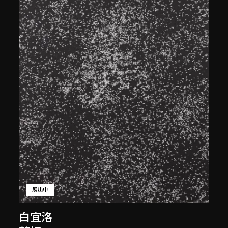
展出中
白宜洛