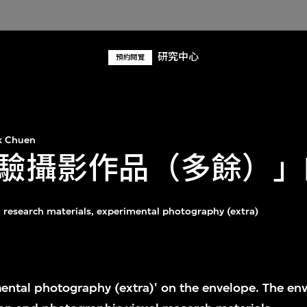
研究中心
預約閱覽
k Chuen
驗攝影作品（多餘）」
l research materials, experimental photography (extra)
ental photography (extra)' on the envelope. The env