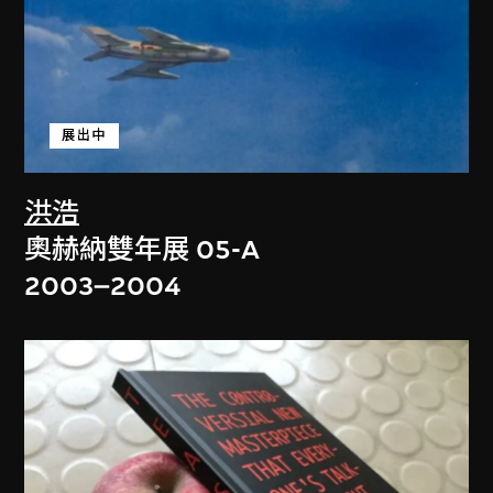
展出中
洪浩
奧赫納雙年展 05-A
2003–2004