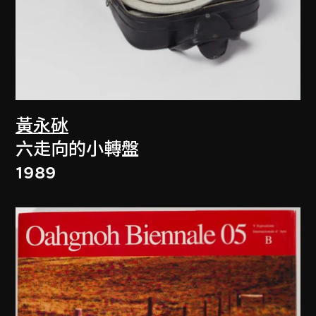
黃永砅
六走向的小轉盤
1989