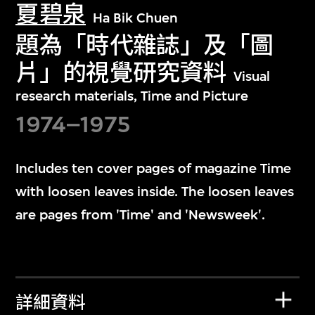
夏碧泉
Ha Bik Chuen
題為「時代雜誌」及「圖
片」的視覺研究資料
Visual
research materials, Time and Picture
1974–1975
Includes ten cover pages of magazine Time
with loosen leaves inside. The loosen leaves
are pages from 'Time' and 'Newsweek'.
詳細資料