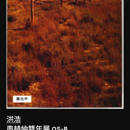
展出中
洪浩
奧赫納雙年展 05-B