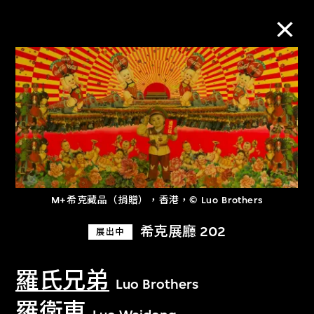
M+藏品
進一步篩選
搜索
M+希克藏品（捐贈），香港，© Luo Brothers
關於M+藏品
希克展廳 202
展出中
探索世界頂級的二十及二十一世紀視覺
羅氏兄弟
Luo Brothers
文化藏品。
羅衛東