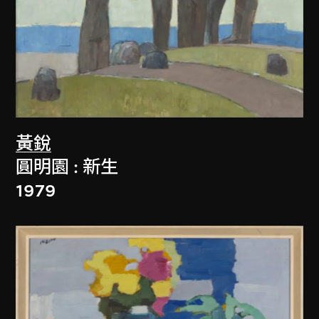
黃銳
圓明園 : 新生
1979