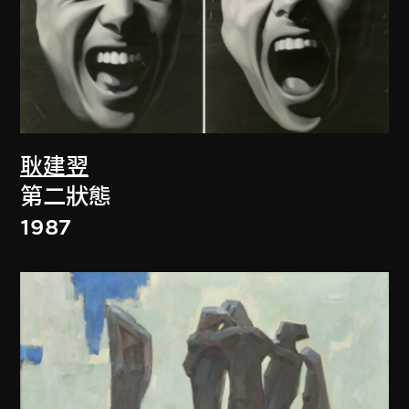
耿建翌
第二狀態
1987