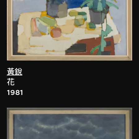
黃銳
花
1981