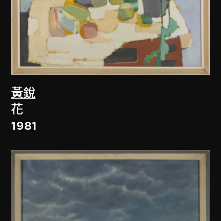
黃銳
花
1981