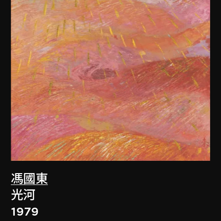
馮國東
光河
1979