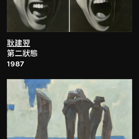
耿建翌
第二狀態
1987