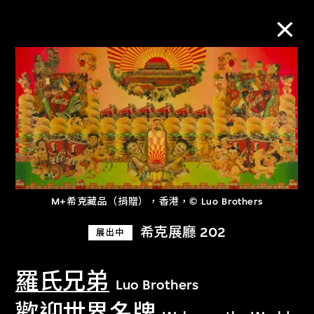
M+藏品
進一步篩選
搜索
M+希克藏品（捐贈），香港，© Luo Brothers
關於M+藏品
希克展廳 202
展出中
探索世界頂級的二十及二十一世紀視覺
羅氏兄弟
Luo Brothers
文化藏品。
歡迎世界名牌