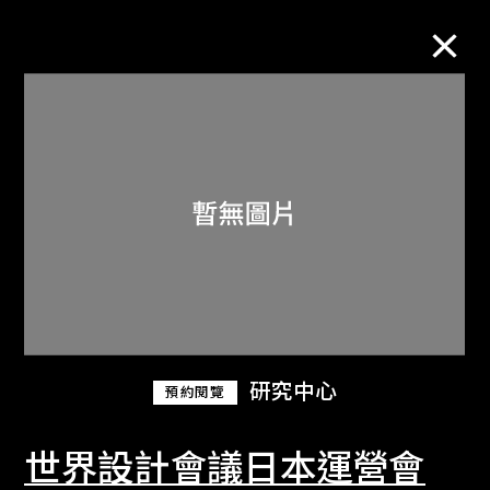
M+藏品
進一步篩選
搜索
關於M+藏品
研究中心
預約閱覽
探索世界頂級的二十及二十一世紀視覺
文化藏品。
世界設計會議日本運營會