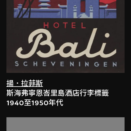
揚．拉菲斯
斯海弗寧恩峇里島酒店行李標籤
1940至1950年代