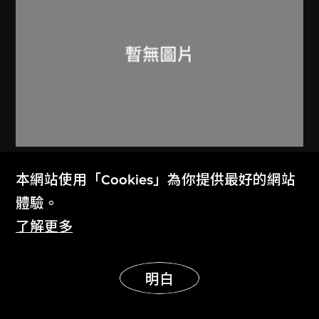
中央美術學院奧運藝術研究中心
、
本網站使用「Cookies」為你提供最好的網站
第29屆奧林匹克運動會組織委員會
體驗。
「文明北京 和諧奥運」海報
了解更多
2008
展示更多
明白