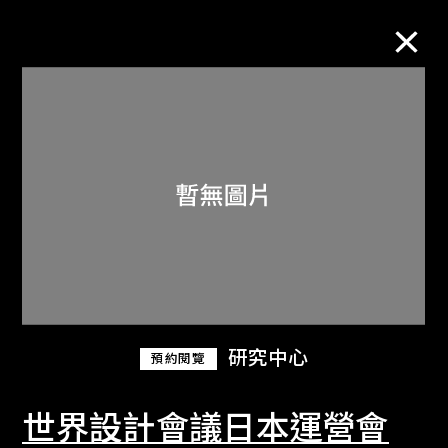
M+藏品
進一步篩選
搜索
關於M+藏品
研究中心
預約閱覽
探索世界頂級的二十及二十一世紀視覺
文化藏品。
世界設計會議日本運營會