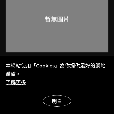
中央美術學院奧運藝術研究中心
、
本網站使用「Cookies」為你提供最好的網站
第29屆奧林匹克運動會組織委員會
體驗。
「文明北京 和諧奥運」海報
了解更多
2008
展示更多
明白