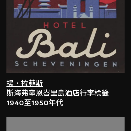
揚．拉菲斯
斯海弗寧恩峇里島酒店行李標籤
1940至1950年代