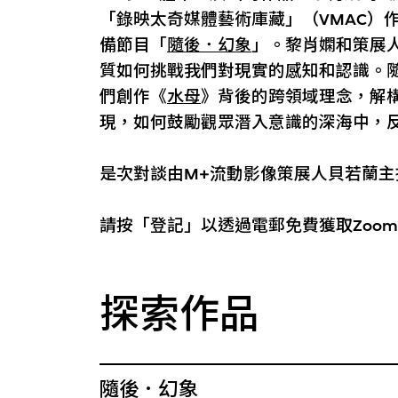
「錄映太奇媒體藝術庫藏」（VMAC）
備節目「
隨後．幻象
」。黎肖嫻和策展
質如何挑戰我們對現實的感知和認識。
們創作《
水母
》背後的跨領域理念，解
現，如何鼓勵觀眾潛入意識的深海中，
是次對談由M+流動影像策展人貝若蘭
請按「登記」以透過電郵免費獲取Zoo
探索作品
隨後．幻象