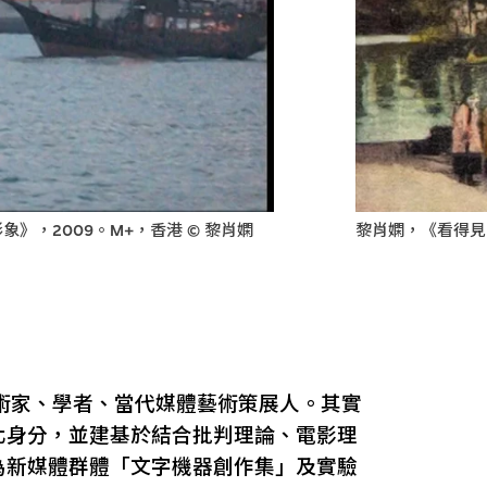
黎肖嫻，《看得見
》，2009。M+，香港 © 黎肖嫻
藝術家、學者、當代媒體藝術策展人。其實
化身分，並建基於結合批判理論、電影理
為新媒體群體「文字機器創作集」及實驗