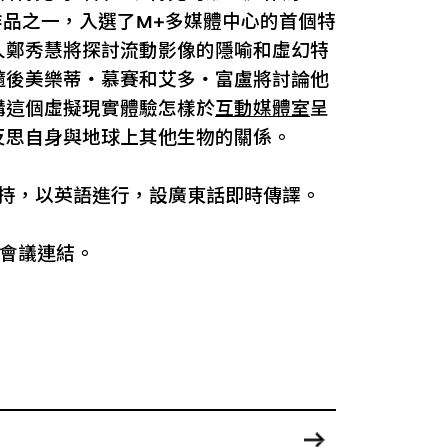
作品之一，入選了M+多媒體中心的首個特
人鄭秀慧將探討流動影像的隱喻和虛幻特
隨後美樂蒂・慕賽和艾多・富盧將討論他
構這個虛擬現實體驗怎樣於
互動媒體室
呈
反思自身與地球上其他生物的關係。
主持，以英語進行，設廣東話即時傳譯。
m會議連結。