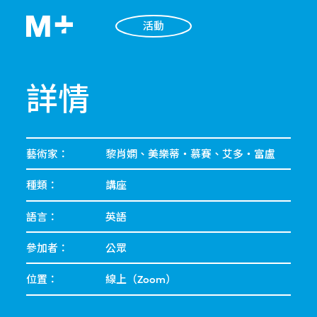
活動
詳情
藝術家：
黎肖嫻、美樂蒂・慕賽、艾多・富盧
種類：
講座
語言：
英語
參加者：
公眾
位置：
線上（Zoom）