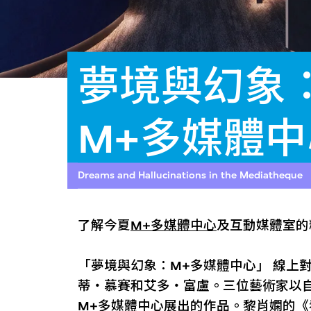
夢境與幻象
M+多媒體中
Dreams and Hallucinations in the Mediatheque
了解今夏
M+多媒體中心
及互動媒體室的
「夢境與幻象：M+多媒體中心」 線上
蒂・慕賽和艾多・富盧。三位藝術家以
M+多媒體中心展出的作品。黎肖嫻的