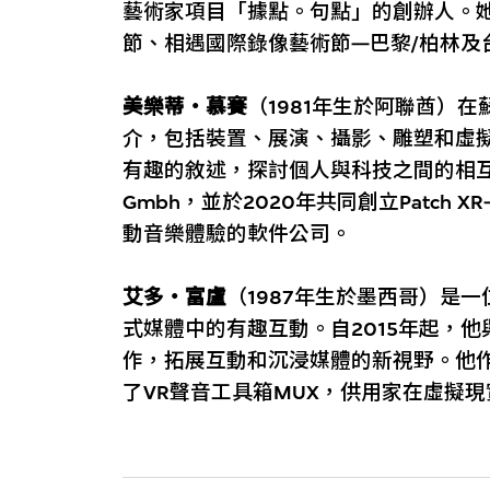
藝術家項目「據點。句點」的創辦人。
節、相遇國際錄像藝術節—巴黎/柏林及
美樂蒂・慕賽
（1981年生於阿聯酋）
介，包括裝置、展演、攝影、雕塑和虛
有趣的敘述，探討個人與科技之間的相互作用
Gmbh，並於2020年共同創立Patch
動音樂體驗的軟件公司。
艾多・富盧
（1987年生於墨西哥）是
式媒體中的有趣互動。自2015年起，
作，拓展互動和沉浸媒體的新視野。他作為
了VR聲音工具箱MUX，供用家在虛擬