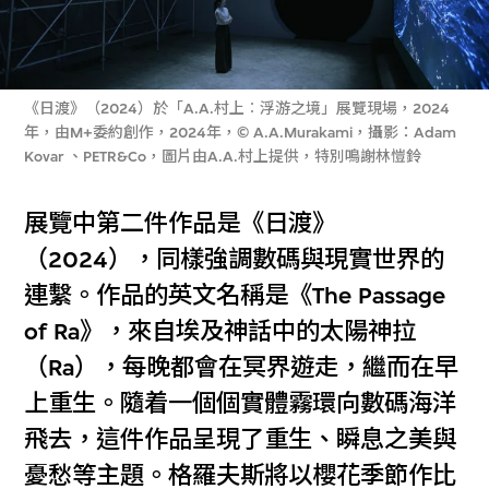
《日渡》（2024）於「A.A.村上︰浮游之境」展覽現場，2024
年，由M+委約創作，2024年，© A.A.Murakami，攝影：Adam
Kovar 、PETR&Co，圖片由A.A.村上提供，特別鳴謝林愷鈴
展覽中第二件作品是《日渡》
（2024），同樣強調數碼與現實世界的
連繫。作品的英文名稱是《The Passage
of Ra》，來自埃及神話中的太陽神拉
（Ra），每晚都會在冥界遊走，繼而在早
上重生。隨着一個個實體霧環向數碼海洋
飛去，這件作品呈現了重生、瞬息之美與
憂愁等主題。格羅夫斯將以櫻花季節作比