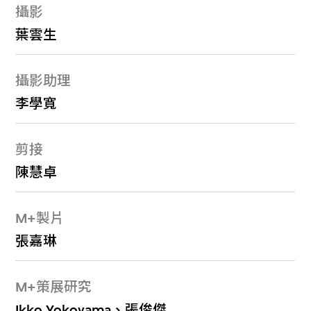
攝影
葉雲生
攝影助理
李學寬
剪接
陳慧卓
M+製片
張嘉琳
M+策展研究
Ikko Yokoyama、張俊傑