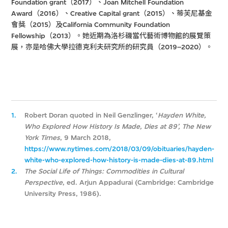
Foundation grant（2017）、Joan Mitchell Foundation
Award（2016）、Creative Capital grant（2015）、蒂芙尼基金
會獎（2015）及California Community Foundation
Fellowship（2013）。她近期為洛杉磯當代藝術博物館的展覽策
展，亦是哈佛大學拉德克利夫研究所的研究員（2019–2020）。
1.
Robert Doran quoted in Neil Genzlinger, ‘
Hayden White,
Who Explored How History Is Made, Dies at 89’, The New
York Times
, 9 March 2018,
https://www.nytimes.com/2018/03/09/obituaries/hayden-
white-who-explored-how-history-is-made-dies-at-89.html
2.
The Social Life of Things: Commodities in Cultural
Perspective
, ed. Arjun Appadurai (Cambridge: Cambridge
University Press, 1986).