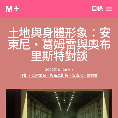
目​錄
土地與身體形象：安
東尼‧葛姆雷與奧布
里斯特對談
2022年1月28日 /
漢斯‧烏爾里希‧奧布里斯特、安東尼‧葛姆雷