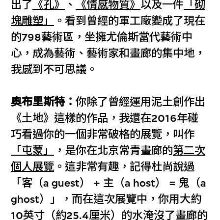
出了
《孔》
、
《情感物質》
以及一件
「砌
塊雕塑」
。看到曾經的軍工廠變成了現在
的798藝術區，坐擁尤倫斯當代藝術中
心，成為藝術、藝術家和畫廊的集中地，
我感到不可思議。
奧布里斯特：
你除了曾經運用泥土創作出
《土地》這樣的作品，我還在2016年碰
巧看過你的一個非常破格的展覽，叫作
「屯蒙」
，是你在北京常青畫廊的
第二次
個人展覽
。這非常有趣，記得杜尚說過
「客（a guest） + 主（a host） = 鬼（a
ghost）」，而在這次展覽中，你用大約
10英寸（約25.4厘米）的水淹沒了畫廊的