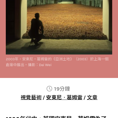
2003年，安東尼‧葛姆雷的《亞洲土地》（2003）於上海一個
倉庫中展出。攝影：Dai Wei
19分鐘
視覺藝術
/
安東尼ㆍ葛姆雷
/
文章