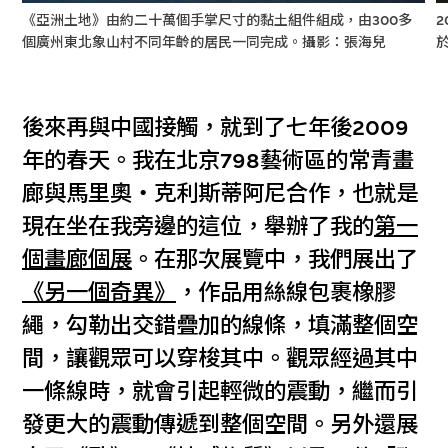
《亞洲土地》由約二十萬個手掌尺寸的黏土組件組成，由300多
個廣州東北象山村不同年齡的居民一同完成。攝影：張海兒
後來再與中國接觸，就到了七年後2009
年的春天。我在北京798藝術區的常青畫
廊與馬里奧‧克利斯蒂阿尼合作，也就是
現在坐在我旁邊的這位，舉辦了我的
第一
個畫廊個展
。在那次展覽中，我們展出了
《另一個奇異》
，作品用絲線包裹橡膠
繩，勾勒出交錯疊加的線條，填滿整個空
間，讓觀眾可以穿梭其中。觀眾經過其中
一條線時，就會引起輕微的震動，繼而引
發更大的震動傳遞到整個空間。另外還展