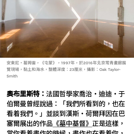
安東尼‧葛姆雷，《屯蒙》，1997年，於2016年北京常青畫廊展
覽現場，黏土和海水，整體深度：23厘米，攝影：Oak Taylor-
Smith
奧布里斯特：
法國哲學家喬治‧迪迪‧于
伯爾曼曾經說過：「我們所看到的，也在
看着我們。」並談到漢斯‧荷爾拜因在巴
塞爾展出的作品
《墓中基督》
正是這樣，
當你看着畫作的時候，畫作也在看着你，