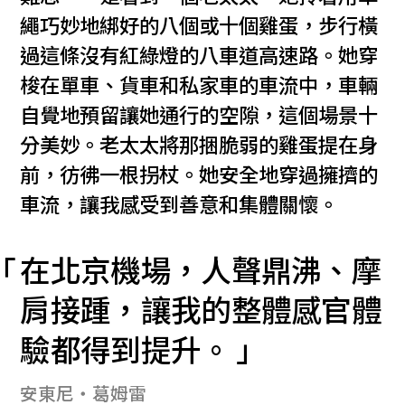
繩巧妙地綁好的八個或十個雞蛋，步行橫
過這條沒有紅綠燈的八車道高速路。她穿
梭在單車、貨車和私家車的車流中，車輛
自覺地預留讓她通行的空隙，這個場景十
分美妙。老太太將那捆脆弱的雞蛋提在身
前，彷彿一根拐杖。她安全地穿過擁擠的
車流，讓我感受到善意和集體關懷。
在北京機場，人聲鼎沸、摩
肩接踵，讓我的整體感官體
驗都得到提升。
安東尼‧葛姆雷