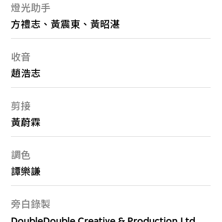
燈光助手
方禮志、黃震東、黃昭湛
收音
趙浩志
剪接
黃蔚霖
調色
譚樂謙
旁白錄製
DoubleDouble Creative & Production Ltd