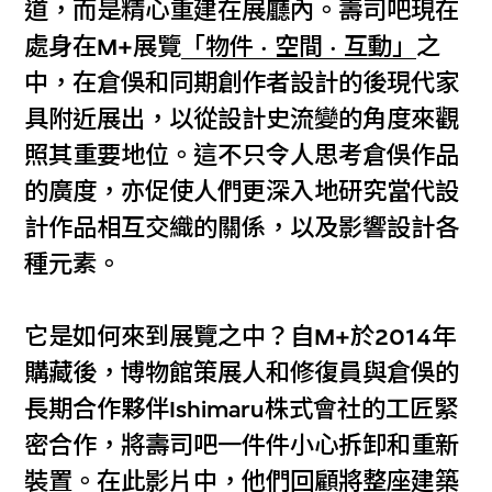
道，而是精心重建在展廳內。壽司吧現在
處身在M+展覽
「物件 · 空間 · 互動」
之
中，在倉俁和同期創作者設計的後現代家
具附近展出，以從設計史流變的角度來觀
照其重要地位。這不只令人思考倉俁作品
的廣度，亦促使人們更深入地研究當代設
計作品相互交織的關係，以及影響設計各
種元素。
它是如何來到展覽之中？自M+於2014年
購藏後，博物館策展人和修復員與倉俁的
長期合作夥伴Ishimaru株式會社的工匠緊
密合作，將壽司吧一件件小心拆卸和重新
裝置。在此影片中，他們回顧將整座建築