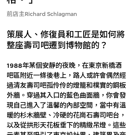
前店主Richard Schlagman
策展人、修復員和工匠是如何將
整座壽司吧遷到博物館的？
1988年某個安靜的夜晚，在東京新橋酒
吧區附近一條後巷上，路人或許會偶然經
過清友壽司吧孤伶伶的燈籠和樸實的鋼板
外牆。穿過其入口的藍色曲面牆，你會發
現自己進入了溫馨的內部空間，當中有溫
暖的杉木牆壁、冷硬的花崗石壽司吧台，
以及從拱形天花板垂下的精緻吊燈。這些