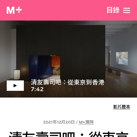
目​錄
清友壽司吧：從東京到香港
7:42
影片謄本
2021年12月20日 /
M+團隊