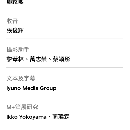
鄧家熙
收音
張俊輝
攝影助手
黎葦林、萬志榮、蔡穎彤
文本及字幕
Iyuno Media Group
M+策展研究
Ikko Yokoyama、商瑋霖