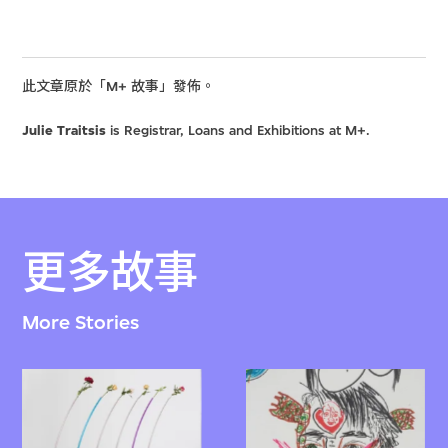
此文章原於「M+ 故事」發佈。
Julie Traitsis
is Registrar, Loans and Exhibitions at M+.
更多故事
More Stories