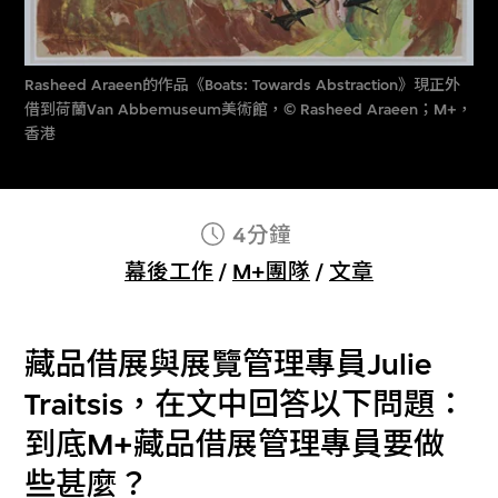
Rasheed Araeen的作品《Boats: Towards Abstraction》現正外
借到荷蘭Van Abbemuseum美術館，© Rasheed Araeen；M+，
香港
4分鐘
幕後工作
/
M+團隊
/
文章
藏品借展與展覽管理專員Julie
Traitsis，在文中回答以下問題：
到底M+藏品借展管理專員要做
些甚麼？