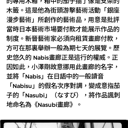
的專用木箱，箱中的茄子插了像是支架的
木籤。這是他為街頭游擊藝術活動「銀座
漫步藝術」所創作的藝術品，用意是批評
當時日本藝術市場要付款才能展示作品的
制度。新晉藝術家必須向租賃畫廊付款，
方可在那裏舉辦一般為期七天的展覽。歷
史悠久的 Nabis畫廊正是這行的權威。正
因如此，小澤剛故意挪用此畫廊的名字，
並將「Nabis」在日語中的一般讀音
「Nabisu」的假名次序對調，變成意指茄
子的「Nasubi」（なすび），將作品諷刺
地命名為《Nasubi畫廊》。