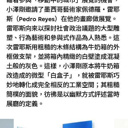
藉着參與「移動中的城市」展覽的機會，
小澤剛邀請了墨西哥藝術家佩德羅‧雷耶
斯（Pedro Reyes）在他的畫廊做展覽。
雷耶斯向來以探討社會政治議題的大型雕
塑、行為藝術和參與式作品為人熟悉。這
次雷耶斯用粗糙的木條結構為牛奶箱的外
框做支架，並將箱內精緻的白壁塗成混凝
土般的灰色。這樣，小澤剛原本將牛奶箱
改造成的微型「白盒子」，就被雷耶斯巧
妙地轉化成完全相反的工業空間；其粗糙
簡樸的面貌，彷彿是以幽默方式評述當時
展廳的定義。