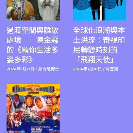
過渡空間與離散
全球化浪潮與本
處境──陳金霖
土洪流：審視印
的《願你生活多
尼轉變時刻的
姿多彩》
「飛翔天使」
2024年1月11日 / 鄭秀慧博士
2024年1月18日 / 譚雪凝