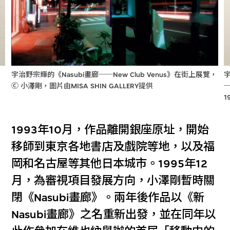
宇
宇治野宗輝的《Nasubi畫廊──New Club Venus》在街上展覽，
─
Ⓒ 小澤剛，圖片由MISA SHIN GALLERY提供
1
1993年10月，作品離開銀座原址，開始
移師到東京各地書店及戲院等地，以及福
岡和名古屋等其他日本城市。1995年12
月，為審視項目發展方向，小澤剛暫時關
閉《Nasubi畫廊》。兩年後作品以《新
Nasubi畫廊》之名重新出發，並在同年以