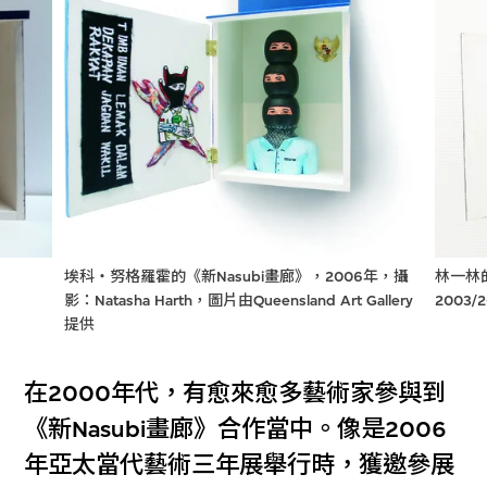
埃科‧努格羅霍的《新Nasubi畫廊》，2006年，攝
林一林的
影：Natasha Harth，圖片由Queensland Art Gallery
2003/2
提供
在2000年代，有愈來愈多藝術家參與到
《新Nasubi畫廊》合作當中。像是2006
年亞太當代藝術三年展舉行時，獲邀參展