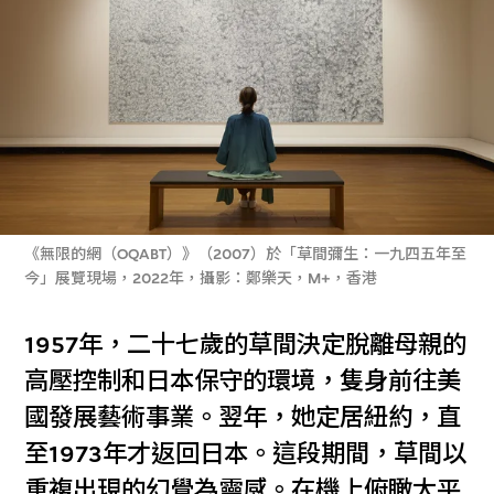
《無限的網（OQABT）》（2007）於「草間彌生：一九四五年至
今」展覽現場，2022年，攝影：鄭樂天，M+，香港
1957年，二十七歲的草間決定脫離母親的
高壓控制和日本保守的環境，隻身前往美
國發展藝術事業。翌年，她定居紐約，直
至1973年才返回日本。這段期間，草間以
重複出現的幻覺為靈感。在機上俯瞰太平