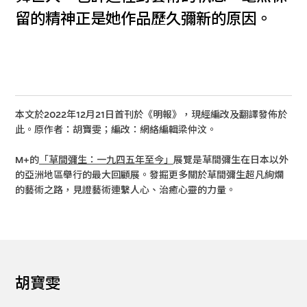
留的精神正是她作品歷久彌新的原因。
本文於2022年12月21日首刊於《明報》，現經編改及翻譯發佈於
此。原作者：胡寶雯；編改：網絡編輯梁仲汶。
M+的
「草間彌生：一九四五年至今」
展覽是草間彌生在日本以外
的亞洲地區舉行的最大回顧展。發掘更多關於草間彌生超凡絢爛
的藝術之路，見證藝術連繫人心、治癒心靈的力量。
胡寶雯