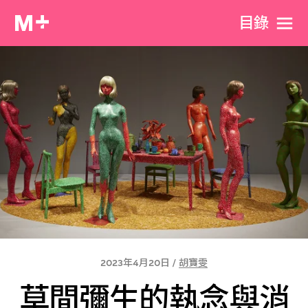
目​錄
2023年4月20日 /
胡寶雯
草間彌生的執念與消