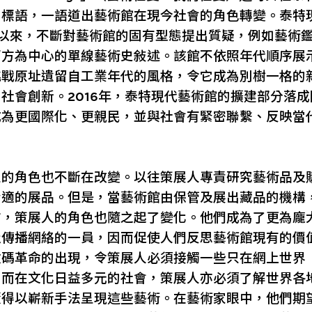
的標語，一語道出藝術館在現今社會的角色轉變。泰特
館以來，不斷對藝術館的固有型態提出質疑，例如藝術
西方為中心的單線藝術史敍述。該館不依照年代順序展
挑戰原址遺留自工業年代的風格，令它成為別樹一格的
社會創新。2016年，泰特現代藝術館的擴建部分落
成為更國際化、更親民，並與社會有緊密聯繫、反映當
人的角色也不斷在改變。以往策展人專責研究藝術品及
合適的展品。但是，當藝術館由保管及展出藏品的機構
方，策展人的角色也隨之起了變化。他們成為了更為龐
及傳播網絡的一員，因而促使人們反思藝術館現有的價
數碼革命的出現，令策展人必須接觸一些只在網上世界
；而在文化日益多元的社會，策展人亦必須了解世界各
懂得以嶄新手法呈現這些藝術。在藝術家眼中，他們期