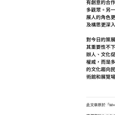
有創意的合
多觀眾。另
展人的角色
及構思更深
對今日的策
其重要性不
辦人、文化
權威，而是
的文化趨向
術館和展覽
此文章原於「M+