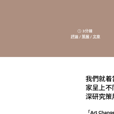
3分鐘
評論
/
策展
/
文章
我們就着
家呈上不
深研究策
「Art Ch