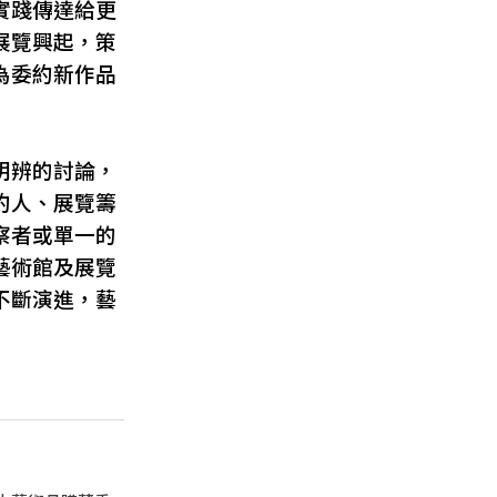
實踐傳達給更
展覽興起，策
為委約新作品
明辨的討論，
約人、展覽籌
察者或單一的
藝術館及展覽
不斷演進，藝