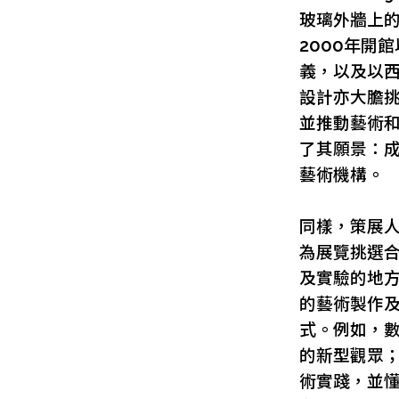
玻璃外牆上
2000年開
義，以及以
設計亦大膽
並推動藝術和
了其願景：
藝術機構。
同樣，策展
為展覽挑選
及實驗的地
的藝術製作
式。例如，
的新型觀眾
術實踐，並