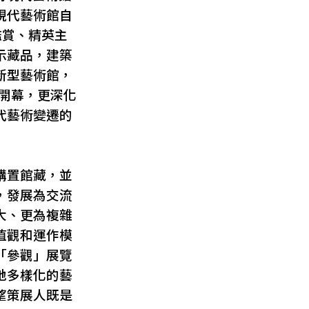
現代藝術館自
鑑賞、精英主
示藏品，建築
新型藝術館，
成開幕，更深化
代藝術變遷的
購置館藏，並
，發展為交流
大、更為複雜
值觀和運作模
「參觀」展覽
地多樣化的藝
望策展人既是