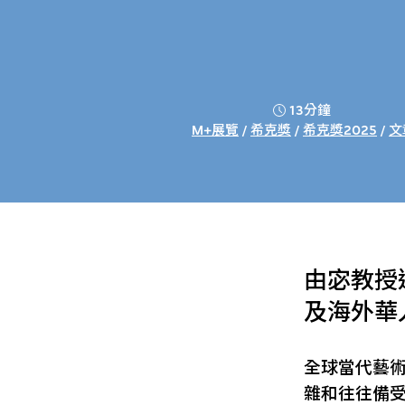
13分鐘
M+展覽
/
希克獎
/
希克獎2025
/
文
由宓教授
及海外華
全球當代藝
雜和往往備