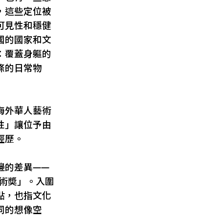
，這些定位被
可見性和穩健
國的國家和文
：覆蓋身軀的
條的日常物
海外華人藝術
性」讓位予由
經歷。
邊的差異——
藝術奬」。入圍
點，也指文化
同的想像空