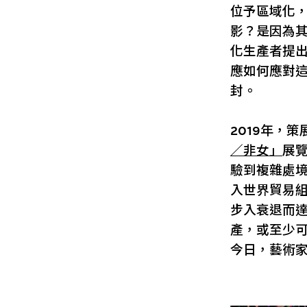
位予區域化
影？是因為
化生產者提
應如何應對
封。
2019年，
／非女」
展
驗到複雜處境
入世界貿易組
步入衰退而
產，或至少
今日，藝術