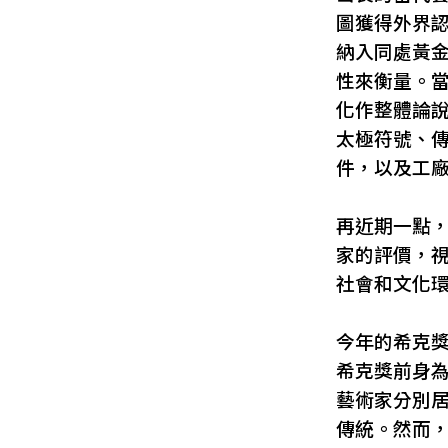
圖獲得外界
納入同處黃
性來衡量。
化作整體論
太極符號、
件，以及工
再近期一點
家的評價，
社會和文化
今年的希克
希克獎前身為
藝術家分別
傳統。然而