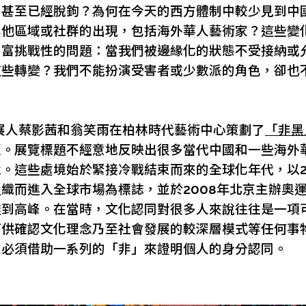
，甚至已經脫鉤？為何在今天的西方體制中較少見到中
其他區域或社群的出現，包括海外華人藝術家？這些變
出富挑戰性的問題：當我們被邊緣化的狀態不受接納或
這些轉變？我們不能扮演受害者或少數派的角色，卻也
策展人蔡影茜和翁笑雨在柏林時代藝術中心策劃了
「非黑
覽。展覽標題不經意地反映出很多當代中國和一些海外
。這些處境始於緊接冷戰結束而來的全球化年代，以2
織而進入全球市場為標誌，並於2008年北京主辦奧
達到高峰。在當時，文化認同對很多人來說往往是一項
可供確認文化理念乃至社會發展的較深層模式等任何事
家必須借助一系列的「非」來證明個人的身分認同。