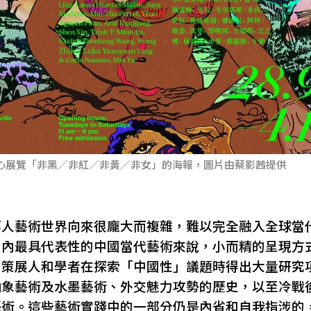
心展覽「非黑／非紅／非黃／非女」的海報，圖片由蔡影茜提供
華人藝術世界向來很龐大而複雜，難以完全融入全球當
制內最具代表性的中國當代藝術來說，小而精的呈現方
，策展人和學者在探索「中國性」議題時得出大量研究
抽象藝術及水墨藝術、外交魅力攻勢的歷史，以至冷戰
藝術。這些藝術實踐中的一部分仍是內省和自我指涉的