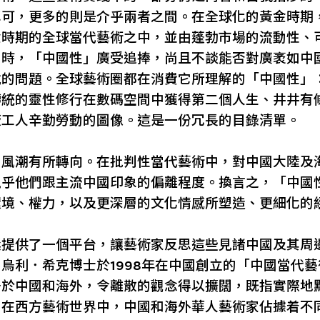
認可，更多的則是介乎兩者之間。在全球化的黃金時期
金時期的全球當代藝術之中，並由蓬勃市場的流動性、
當時，「中國性」廣受追捧，尚且不談能否對廣袤如中
說的問題。全球藝術圈都在消費它所理解的「中國性」
傳統的靈性修行在數碼空間中獲得第二個人生、井井有
廠工人辛勤勞動的圖像。這是一份冗長的目錄清單。
，風潮有所轉向。在批判性當代藝術中，對中國大陸及
視乎他們跟主流中國印象的偏離程度。換言之，「中國
環境、權力，以及更深層的文化情感所塑造、更細化的
獎提供了一個平台，讓藝術家反思這些見諸中國及其周
烏利．希克博士於1998年在中國創立的「中國當代
居於中國和海外，令離散的觀念得以擴闊，既指實際地
，在西方藝術世界中，中國和海外華人藝術家佔據着不