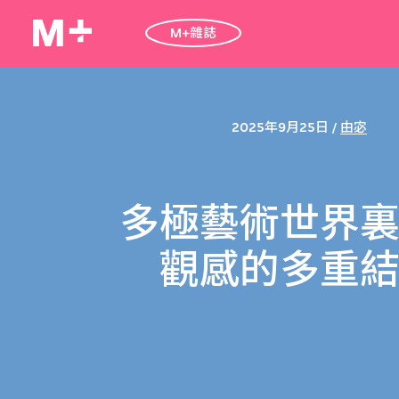
M+雜誌
2025年9月25日 /
由宓
多極藝術世界
觀感的多重