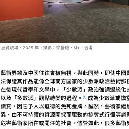
5」展覽現場，2025 年，攝影：梁譽聰，M+，香港
際藝術界談及中國往往會被無視。與此同時，即使中國
無法保證其作品能像全球南方國家的少數派政治藝術那
。在後現代哲學和文學中，「少數派」政治強調邊緣化
[1]
，以及「多數派」觀點轉變的過程。
成為少數派或擔
受讚賞，因它予人以道德的免死金牌。誠然，藝術家繼
差異、由不可持續的資源開採而驅動的掠奪式行徑等議
在危害藝術家所在或關注的社會。儘管如此，很多藝術