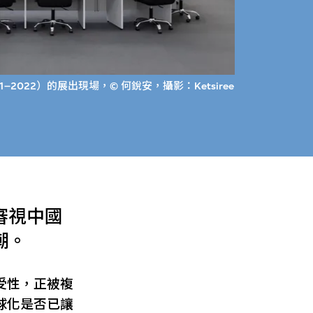
1–2022）的展出現場，© 何銳安，攝影：Ketsiree
審視中國
潮。
受性，正被複
球化是否已讓