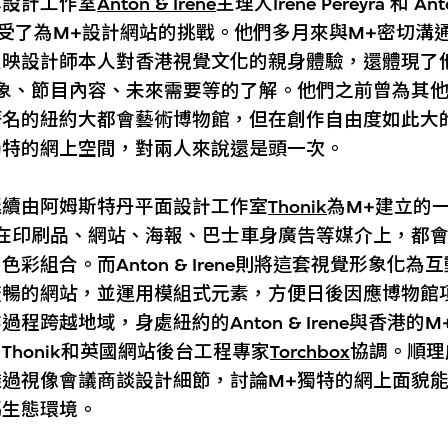
林設計工作室
Anton & Irene
主理人Irene Pereyra 和 Ant
en接受了為M+設計網站的挑戰。他們多月來與M+密切溝
反映設計師本人對香港視覺文化的親身體驗，還體現了
形象、節目內容、未來需要等的了解。他們之前曾為其
著名的紐約大都會藝術博物館，但在創作自由度如此大
獨特的網上空間，對兩人來說還是頭一次。
延續由阿姆斯特丹平面設計工作室
Thonik
為M+建立的
來在印刷品、網站、海報、巴士車身廣告等媒介上，都
彩組合。而Anton & Irene則將這套視覺形象化為
流暢的網站，並運用模組式元素，方便日後因應博物館
程跨越地域，身處紐約的Anton & Irene與香港的
Thonik和英國網站後台工程專家
Torchbox
協調。順理
透過視像會議商談設計細節，討論M+獨特的網上面貌
碼生態環境。