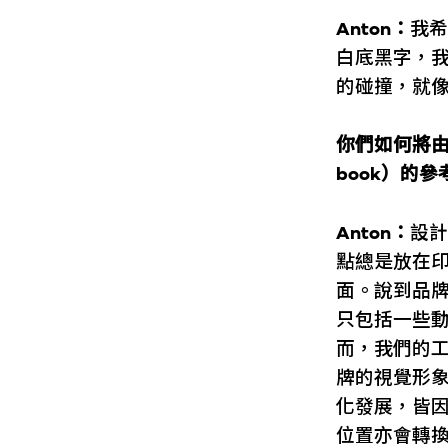
Anton：
我希
白底黑字，
的碰撞，就
你們如何將由
book）的
Anton：
設計
點總是放在
面。說到品
只包括一些
而，我們的
牌的視覺形
化發展，皆
位置亦會轉