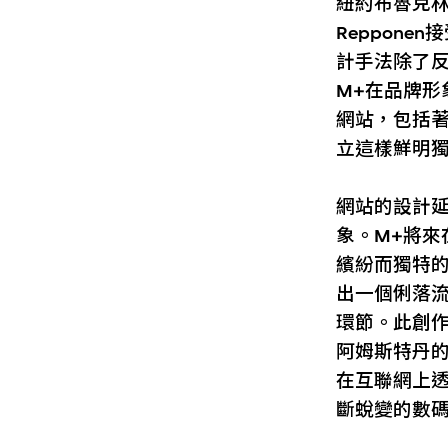
紐約布魯克
Reppon
計手法除了
M+在品牌
網站，包括
立這樣鮮明
網站的設計
象。M+將
繽紛而獨特的色
出一個俐落
環節。此創作過
阿姆斯特丹的
在互聯網上
斷蛻變的數