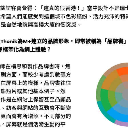
望訪客會覺得：「這真的很香港！」當中設計不是瑞
我希望人們能感受到這個城市色彩繽紛、活力充沛的特
像是自然地貌與高樓大廈的衝突感。
Thonik為M+建立的品牌形象，即常被稱為「品牌書」（
參考框架化為網上體驗？
師在構思和製作品牌書時，焦
印刷方面，而較少考慮到數碼方
牌在屏幕上的模樣，品牌書往往
動態短片或其他基本例子。然
工作是在網站上保留甚至凸顯品
象。訪客與網站的互動會不斷變
因頁面會有所增添，不同部分的
換。屏幕就是個活潑生動的平