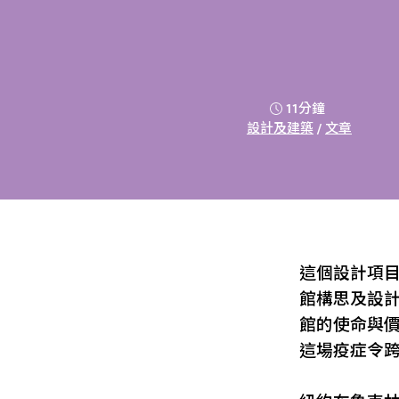
11分鐘
設計及建築
/
文章
這個設計項
館構思及設
館的使命與
這場疫症令