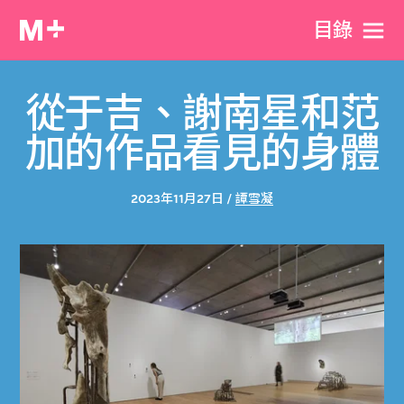
目​錄
從于吉、謝南星和范
加的作品看見的身體
2023年11月27日 /
譚雪凝