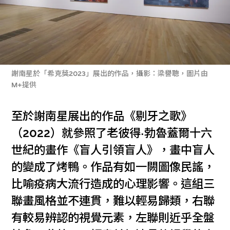
謝南星於「希克獎2023」展出的作品，攝影：梁譽聰，圖片由
M+提供
至於謝南星展出的作品《剔牙之歌》
（2022）就參照了老彼得·勃魯蓋爾十六
世紀的畫作《盲人引領盲人》，畫中盲人
的變成了烤鴨。作品有如一闕圖像民謠，
比喻疫病大流行造成的心理影響。這組三
聯畫風格並不連貫，難以輕易歸類，右聯
有較易辨認的視覺元素，左聯則近乎全盤