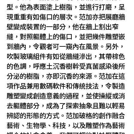
型。他為表面塗上樹脂，並進行打磨，呈
現重重有如傷口的層次。范加亦把展廳牆
壁變成裝置的一部分，他在牆上割出窄
縫，對照軀體上的傷口，並把幾件雕塑嵌
到牆內，令觀者可一窺內在風景。另外，
吹製玻璃組件有如從牆縫滲出，其帶棕色
的色調，呼應土沉香樹幹受真菌感染後所
分泌的樹脂，亦即沉香的來源。范加在這
項作品兼用數碼軟件和傳統技法，令製造
雕塑變成創造意義的過程，並使操縱或消
去軀體部分，成為了探索抽象且難以輕易
辨認的形態的方式。范加破格的創作融合
藝術、生物學、科技，以及雕塑作為藝術