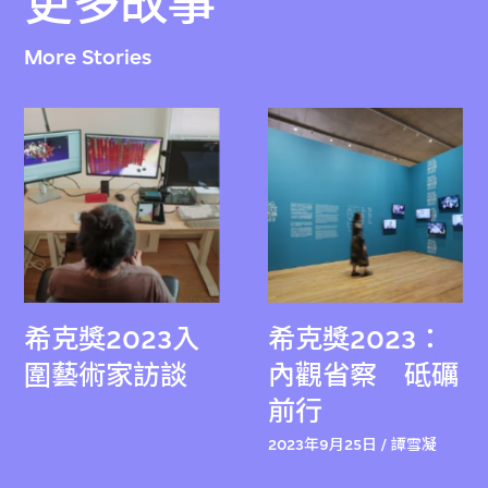
更多故事
More Stories
希克獎2023入
希克獎2023：
圍藝術家訪談
內觀省察 砥礪
前行
2023年9月25日 / 譚雪凝