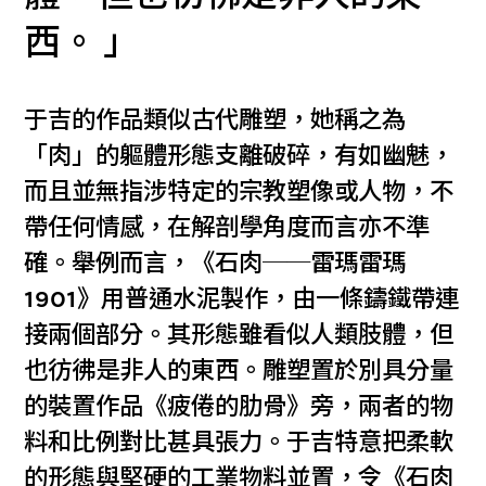
西。
于吉的作品類似古代雕塑，她稱之為
「肉」的軀體形態支離破碎，有如幽魅，
而且並無指涉特定的宗教塑像或人物，不
帶任何情感，在解剖學角度而言亦不準
確。舉例而言，《石肉──雷瑪雷瑪
1901》用普通水泥製作，由一條鑄鐵帶連
接兩個部分。其形態雖看似人類肢體，但
也彷彿是非人的東西。雕塑置於別具分量
的裝置作品《疲倦的肋骨》旁，兩者的物
料和比例對比甚具張力。于吉特意把柔軟
的形態與堅硬的工業物料並置，令《石肉