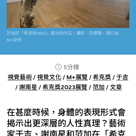
范加於「希克獎2023」展出的作品，攝影：梁譽聰，圖片由
M+提供
5分鐘
視覺藝術
/
視覺文化
/
M+展覽
/
希克獎
/
于吉
/
謝南星
/
希克獎2023展覽
/
范加
/
文章
在甚麼時候，身體的表現形式會
揭示出更深層的人性真理？藝術
家于吉、謝南星和范加在「希克