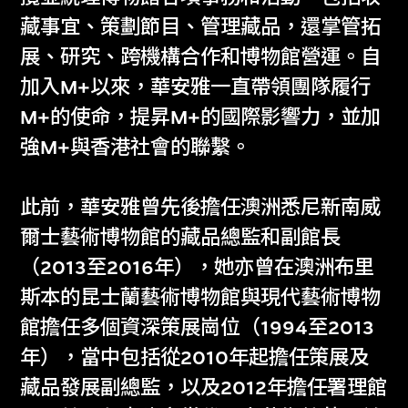
華安雅
鄭道鍊
藏事宜、策劃節目、管理藏品，還掌管拓
M+博物館館長
M+藝術總監及總策
展、研究、跨機構合作和博物館營運。自
展人
加入M+以來，華安雅一直帶領團隊履行
M+的使命，提昇M+的國際影響力，並加
強M+與香港社會的聯繫。
此前，華安雅曾先後擔任澳洲悉尼新南威
爾士藝術博物館的藏品總監和副館長
（2013至2016年），她亦曾在澳洲布里
斯本的昆士蘭藝術博物館與現代藝術博物
館擔任多個資深策展崗位（1994至2013
年），當中包括從2010年起擔任策展及
藏品發展副總監，以及2012年擔任署理館