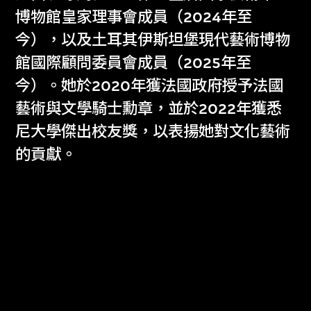
博物館皇家理事會成員（2024年至
發展。團隊成員包括博物館館長的行政助
今），以及土耳其伊斯坦堡現代藝術博物
理和贊助及拓展主任。
館國際顧問委員會成員（2025年至
今）。她於2020年獲法國政府授予法國
華安雅
藝術與文學騎士勳章，並於2022年獲悉
博物館館長
尼大學傑出校友獎，以表揚她對文化藝術
的貢獻。
博康琦
副拓展總監
策展