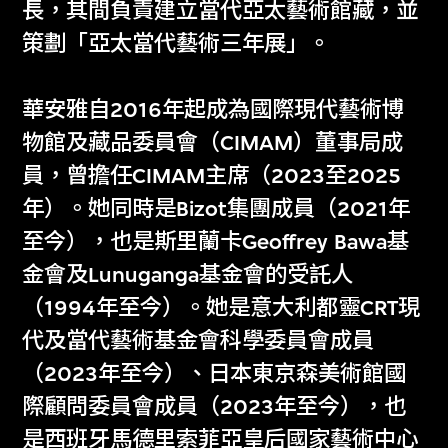
長，其間負責建立當代亞太藝術館藏，並
卡絲瑤
崔德煒
策劃「亞太當代藝術三年展」。
M+總監（藏品及展
M+副總監（博物館
覽）
營運）
華安雅自2016年起成為國際現代藝術博
物館及藏品委員會（CIMAM）董事局成
員，曾擔任CIMAM主席（2023至2025
年）。她同時是Bizot集團成員（2021年
博物館館長辦公室
至今），也是斯里蘭卡Geoffrey Bawa基
金會及Lunuganga基金會的受託人
Museum Director’s Office
（1994年至今）。她是意大利都靈CRT現
代及當代藝術基金會科學委員會成員
（2023年至今）、日本東京森美術館國
我們協助博物館館長實踐其理念、執行其
際顧問委員會成員（2023年至今），也
策略，監督博物館的各項活動，並領導新
是西班牙馬德里索菲亞皇后國家藝術中心
的籌款計劃，以推進M+長期和可持續的