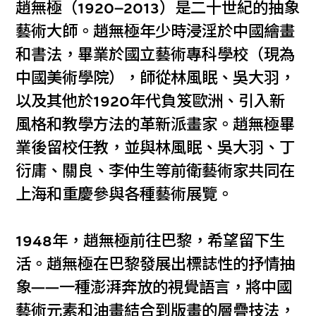
趙無極（1920–2013）是二十世紀的抽象
藝術大師。趙無極年少時浸淫於中國繪畫
和書法，畢業於國立藝術專科學校（現為
中國美術學院），師從林風眠、吳大羽，
以及其他於1920年代負笈歐洲、引入新
風格和教學方法的革新派畫家。趙無極畢
業後留校任教，並與林風眠、吳大羽、丁
衍庸、關良、李仲生等前衛藝術家共同在
上海和重慶參與各種藝術展覽。
1948年，趙無極前往巴黎，希望留下生
活。趙無極在巴黎發展出標誌性的抒情抽
象——一種澎湃奔放的視覺語言，將中國
藝術元素和油畫結合到版畫的層疊技法，