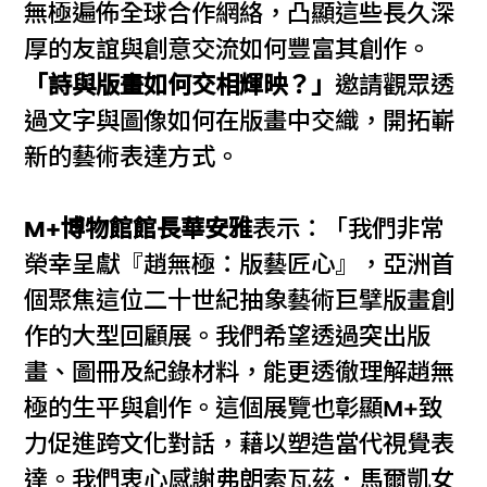
無極遍佈全球合作網絡，凸顯這些長久深
厚的友誼與創意交流如何豐富其創作。
「詩與版畫如何交相輝映？」
邀請觀眾透
過文字與圖像如何在版畫中交織，開拓嶄
新的藝術表達方式。
M+博物館館長華安雅
表示：「我們非常
榮幸呈獻『趙無極：版藝匠心』，亞洲首
個聚焦這位二十世紀抽象藝術巨擘版畫創
作的大型回顧展。我們希望透過突出版
畫、圖冊及紀錄材料，能更透徹理解趙無
極的生平與創作。這個展覽也彰顯M+致
力促進跨文化對話，藉以塑造當代視覺表
達。我們衷心感謝弗朗索瓦茲．馬爾凱女