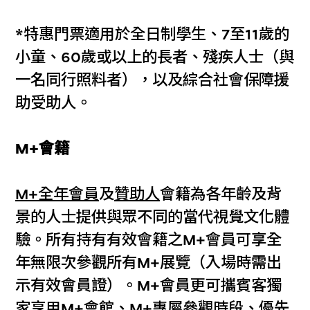
*特惠門票適用於全日制學生、7至11歲的
小童、60歲或以上的長者、殘疾人士（與
一名同行照料者），以及綜合社會保障援
助受助人。
M+會籍
M+全年會員
及
贊助人
會籍為各年齡及背
景的人士提供與眾不同的當代視覺文化體
驗。所有持有有效會籍之M+會員可享全
年無限次參觀所有M+展覽（入場時需出
示有效會員證）。M+會員更可攜賓客獨
家享用
M+會館
、
M+專屬參觀時段
、優先