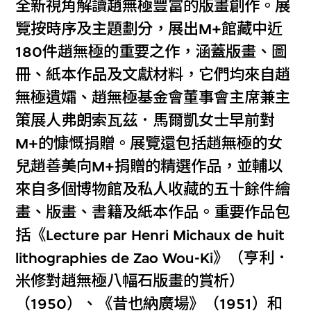
全新視角解讀趙無極豐富的版畫創作。展
覽按時序及主題劃分，展出M+館藏中近
180件趙無極的重要之作，涵蓋版畫、圖
冊、紙本作品及文獻材料，它們均來自趙
無極遺孀、趙無極基金會董事會主席兼主
策展人弗朗索瓦茲．馬爾凱女士早前對
M+的慷慨捐贈。展覽還包括趙無極的女
兒趙善美向M+捐贈的精選作品，並輔以
來自多個博物館及私人收藏的五十餘件繪
畫、版畫、書籍及紙本作品。重要作品包
括《Lecture par Henri Michaux de huit
lithographies de Zao Wou-Ki》（亨利．
米修對趙無極八幅石版畫的賞析）
（1950）、《昔也納廣場》（1951）和