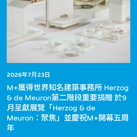
2026年7月23日
M+獲得世界知名建築事務所 Herzog
& de Meuron第二階段重要捐贈 於9
月呈獻展覽「Herzog & de
Meuron：聚焦」並慶祝M+開幕五周
年