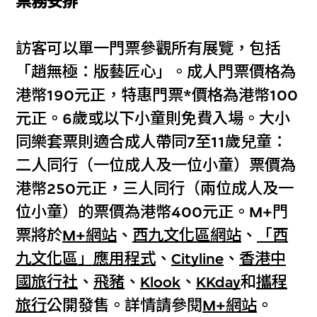
票務安排
訪客可以單一門票參觀所有展覽，包括
「趙無極：版藝匠心」。成人門票價格為
港幣190元正，特惠門票*價格為港幣100
元正。6歲或以下小童則免費入場。大小
同樂套票則適合成人帶同7至11歲兒童：
二人同行（一位成人及一位小童）票價為
港幣250元正，三人同行（兩位成人及一
位小童）的票價為港幣400元正。M+門
票將於
M+網站
、
西九文化區網站
、
「西
九文化區」應用程式
、
Cityline
、
香港中
國旅行社
、
飛豬
、
Klook
、
KKday
和
攜程
旅行
公開發售。詳情請參閱
M+網站
。