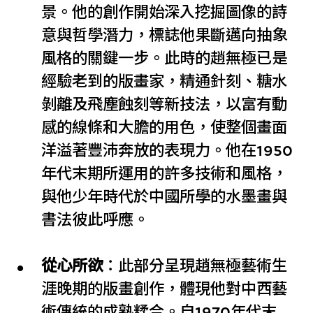
景。他的創作開始深入挖掘圖像的詩
意與哲學潛力，標誌他果斷邁向抽象
風格的關鍵一步。此時的趙無極已是
經驗老到的版畫家，精通針刻、糖水
剝離及飛塵蝕刻等新技法，以富有動
感的線條和大膽的用色，使整個畫面
洋溢著豐沛奔放的表現力。他在1950
年代末期所運用的許多技術和風格，
與他少年時代於中國所學的水墨畫與
書法彼此呼應。
從心所欲
：此部分呈現趙無極藝術生
涯晚期的版畫創作，體現他對中西藝
術傳統的成熟糅合。自1970年代末