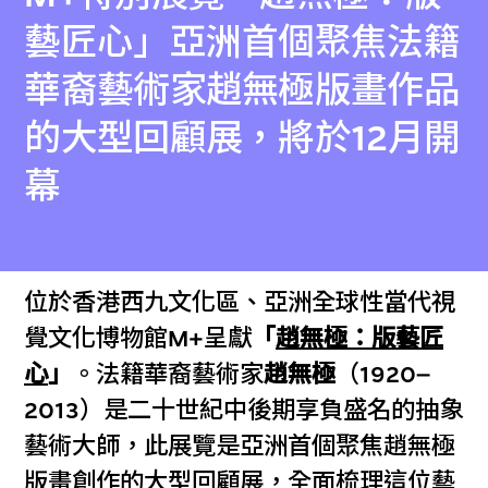
藝匠心」亞洲首個聚焦法籍
華裔藝術家趙無極版畫作品
的大型回顧展，將於12月開
幕
位於香港西九文化區、亞洲全球性當代視
覺文化博物館M+呈獻
「
趙無極：版藝匠
心
」
。法籍華裔藝術家
趙無極
（1920–
2013）是二十世紀中後期享負盛名的抽象
藝術大師，此展覽是亞洲首個聚焦趙無極
版畫創作的大型回顧展，全面梳理這位藝