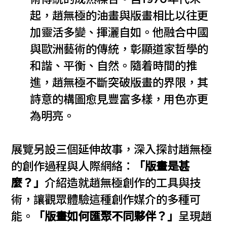
起，趙無極的油畫與版畫相比以往更
加靈活多變、揮灑自如。他融合中國
與歐洲藝術的傳統，彰顯道家哲學的
和諧、平衡、自然。隨着時間的推
進，趙無極不斷突破版畫的界限，其
詩意的構圖愈見豐富多樣，用色亦更
為明亮。
展覽另設三個延伸故事，深入探討趙無極
的創作過程與人際網絡：
「版畫是甚
麼？」
介紹造就趙無極創作的工具與技
術，讓觀眾體驗這種創作媒介的多種可
能。
「版畫如何匯聚不同夥伴？」
呈現趙